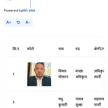
riri
one
Powered by
A
A
सि.नं.
फोटो
नाम
पद
श्रेणी/तह
विमल
शाखा
अधिकृतस्
1.
मोक्तान
अधिकृत
सातौँ
मधु
नायब
सहायकस्
2.
कुमारी
सुब्बा
पाचौँ