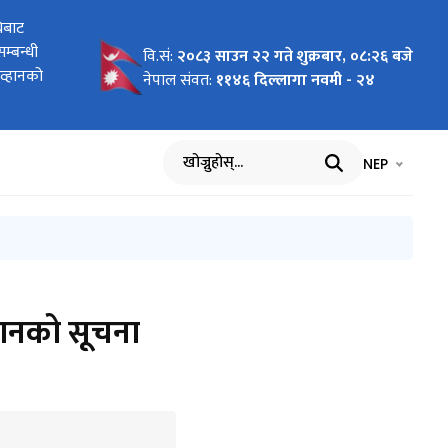
ृत हुने
िबाट
 आव्हान
 आव्हान
, २०८२
ने सम्बन्धी
्धारा लिलाम
ृत हुने
्बन्धी
ा
वि.सं:
२०८३ साउन २२ गते शुक्रबार, ०८:२६ बजे
आव्हानको
नेपाल संवत:
११४६ दिल्लागा नवमी - २४
भाषा चयन गर्नुह
भाषा प
NEP
खोज्नुहोस्
्हानको सूचना