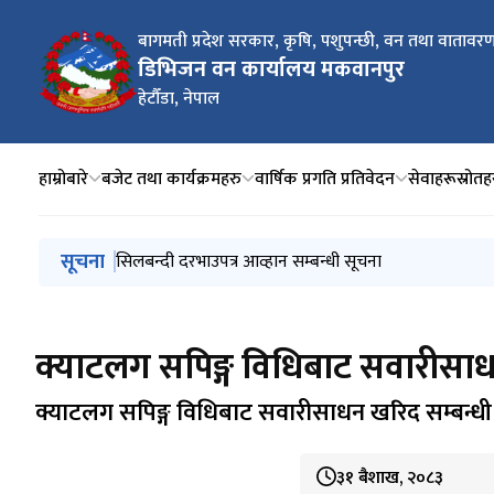
बागमती प्रदेश सरकार, कृषि, पशुपन्छी, वन तथा वातावरण 
डिभिजन वन कार्यालय मकवानपुर
हेटौँडा, नेपाल
हाम्रोबारे
बजेट तथा कार्यक्रमहरु
वार्षिक प्रगति प्रतिवेदन
सेवाहरू
स्रोतह
मुख्य नेभिगेसनमा जानुहोस्
सूचना
क्याटलग सपिङ्ग विधिबाट सवारीसाधन खरिद सम्बन्धी सिलबन्दी
सिलबन्दी दरभाउपत्र आव्हान सम्बन्धी सूचना
२८ औँ भूकम्प दिवस, २०८२
समृद्धिका लागि वन, हरित उद्यमको लागि ऋण प्रवाह मार्फत
सम्पत्ति विवरण बुझाउने सम्बन्धी सूचना
क्याटलग सपिङ्ग विधिबाट सवारीसाधन
क्याटलग सपिङ्ग विधिबाट सवारीसाधन खरिद सम्बन्धी 
३१ बैशाख, २०८३