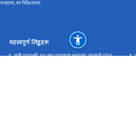
न्त्रालय, वन निर्देशनालय
महत्त्वपूर्ण लिङ्कहरू
कृषि,पशुपन्छी, वन तथा वातावरण मन्त्रालय, बागमती प्रदेश
राष्ट्रिय प्राकृतिक स्रोत तथा वित्त आयोग
हेटौँडा, नेपाल
dfomakawanpur@gmail.