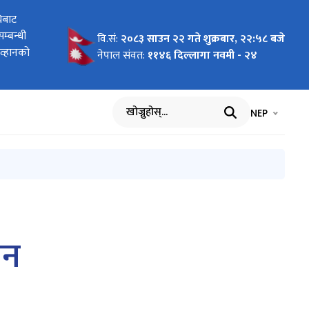
ृत हुने
िबाट
 आव्हान
 आव्हान
, २०८२
उने
धारा
ृत हुने
्बन्धी
धि सूचना
वि.सं:
२०८३ साउन २२ गते शुक्रबार, २२:५८ बजे
आव्हानको
नेपाल संवत:
११४६ दिल्लागा नवमी - २४
भाषा चयन गर्नुह
भाषा प
NEP
खोज्नुहोस्
लन