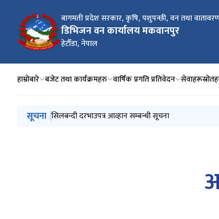
बागमती प्रदेश सरकार, कृषि, पशुपन्छी, वन तथा वातावरण 
डिभिजन वन कार्यालय मकवानपुर
हेटौँडा, नेपाल
हाम्रोबारे
बजेट तथा कार्यक्रमहरु
वार्षिक प्रगति प्रतिवेदन
सेवाहरू
स्रोतह
मुख्य नेभिगेसनमा जानुहोस्
सूचना
क्याटलग सपिङ्ग विधिबाट सवारीसाधन खरिद सम्बन्धी सिलबन्दी
सिलबन्दी दरभाउपत्र आव्हान सम्बन्धी सूचना
२८ औँ भूकम्प दिवस, २०८२
समृद्धिका लागि वन, हरित उद्यमको लागि ऋण प्रवाह मार्फत
सम्पत्ति विवरण बुझाउने सम्बन्धी सूचना
अ