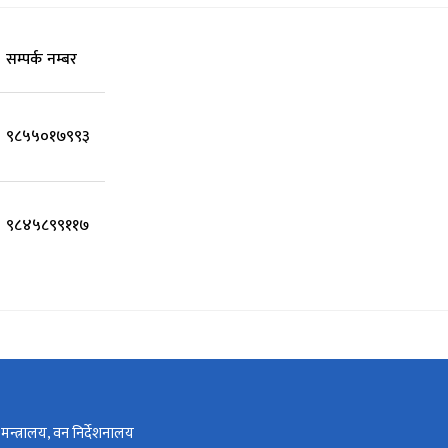
सम्पर्क नम्बर
९८५५०१७९९३
९८४५८९९११७
न्त्रालय, वन निर्देशनालय