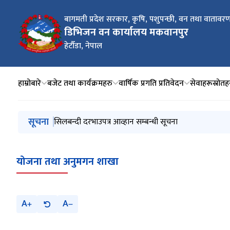
बागमती प्रदेश सरकार, कृषि, पशुपन्छी, वन तथा वातावरण 
डिभिजन वन कार्यालय मकवानपुर
हेटौँडा, नेपाल
हाम्रोबारे
बजेट तथा कार्यक्रमहरु
वार्षिक प्रगति प्रतिवेदन
सेवाहरू
स्रोतह
मुख्य नेभिगेसनमा जानुहोस्
सूचना
क्याटलग सपिङ्ग विधिबाट सवारीसाधन खरिद सम्बन्धी सिलबन्दी
सिलबन्दी दरभाउपत्र आव्हान सम्बन्धी सूचना
२८ औँ भूकम्प दिवस, २०८२
समृद्धिका लागि वन, हरित उद्यमको लागि ऋण प्रवाह मार्फत
सम्पत्ति विवरण बुझाउने सम्बन्धी सूचना
योजना तथा अनुमगन शाखा
A
A