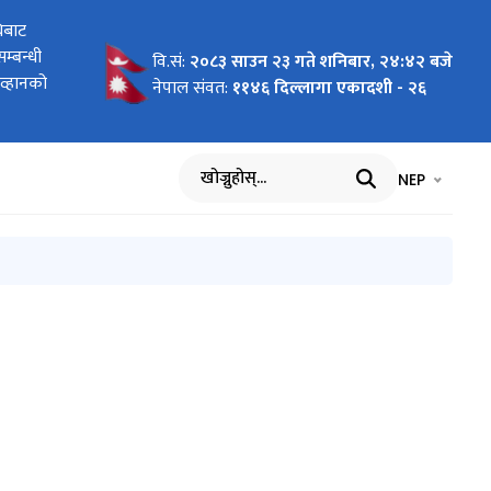
ृत हुने
िबाट
 आव्हान
 आव्हान
, २०८२
उने
धारा
ृत हुने
्बन्धी
धि सूचना
वि.सं:
२०८३ साउन २३ गते शनिबार, २४:४३ बजे
आव्हानको
नेपाल संवत:
११४६ दिल्लागा एकादशी - २६
भाषा चयन गर्नुह
भाषा प
NEP
खोज्नुहोस्