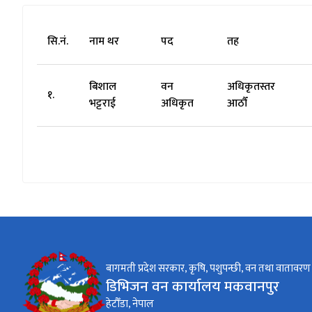
सि.नं.
नाम थर
पद
तह
बिशाल
वन
अधिकृतस्तर
१.
भट्टराई
अधिकृत
आठौँ
बागमती प्रदेश सरकार, कृषि, पशुपन्छी, वन तथा वातावरण म
डिभिजन वन कार्यालय मकवानपुर
हेटौँडा, नेपाल