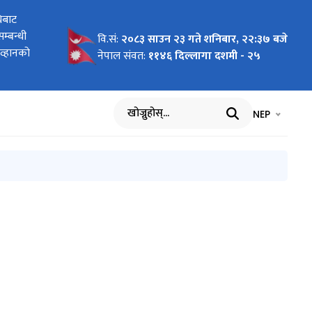
ृत हुने
िबाट
 आव्हान
 आव्हान
, २०८२
उने
धारा
ृत हुने
्बन्धी
धि सूचना
वि.सं:
२०८३ साउन २३ गते शनिबार, २२:३७ बजे
आव्हानको
नेपाल संवत:
११४६ दिल्लागा दशमी - २५
भाषा चयन गर्नुह
भाषा प
NEP
खोज्नुहोस्