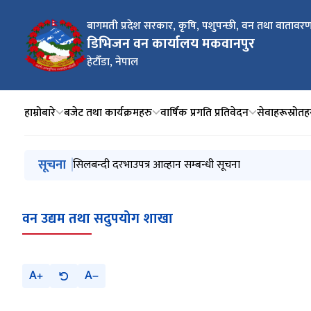
बागमती प्रदेश सरकार, कृषि, पशुपन्छी, वन तथा वातावरण 
डिभिजन वन कार्यालय मकवानपुर
हेटौँडा, नेपाल
हाम्रोबारे
बजेट तथा कार्यक्रमहरु
वार्षिक प्रगति प्रतिवेदन
सेवाहरू
स्रोतह
मुख्य नेभिगेसनमा जानुहोस्
सूचना
क्याटलग सपिङ्ग विधिबाट सवारीसाधन खरिद सम्बन्धी सिलबन्दी
सिलबन्दी दरभाउपत्र आव्हान सम्बन्धी सूचना
२८ औँ भूकम्प दिवस, २०८२
समृद्धिका लागि वन, हरित उद्यमको लागि ऋण प्रवाह मार्फत
सम्पत्ति विवरण बुझाउने सम्बन्धी सूचना
वन उद्यम तथा सदुपयोग शाखा
A
A