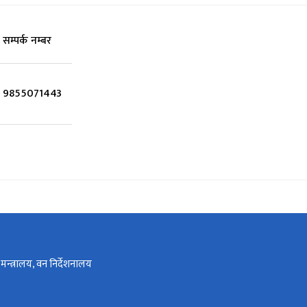
सम्पर्क नम्बर
9855071443
न्त्रालय, वन निर्देशनालय